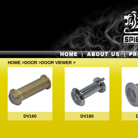
HOME
>
DOOR
>DOOR VIEWER >
DV160
DV180